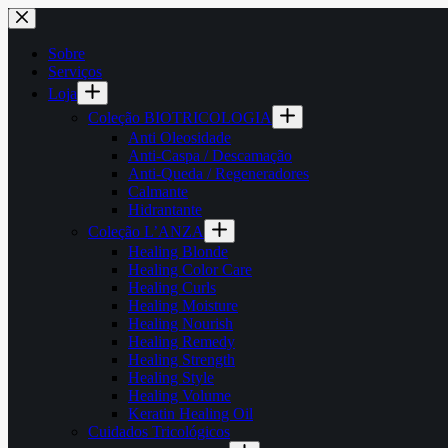
Pular
para
o
Sobre
conteúdo
Serviços
Loja
Coleção BIOTRICOLOGIA
Anti Oleosidade
Anti-Caspa / Descamação
Anti-Queda / Regeneradores
Calmante
Hidrantante
Coleção L’ANZA
Healing Blonde
Healing Color Care
Healing Curls
Healing Moisture
Healing Nourish
Healing Remedy
Healing Strength
Healing Style
Healing Volume
Keratin Healing Oil
Cuidados Tricológicos