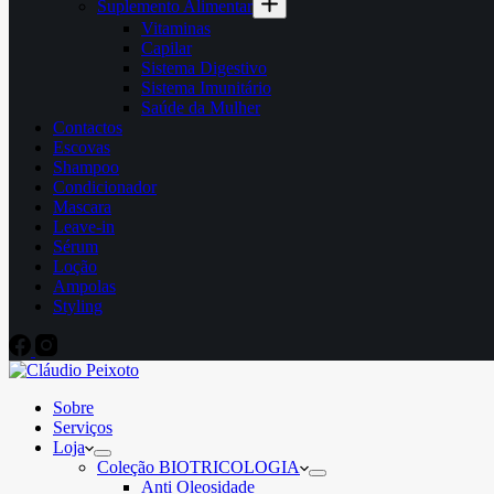
Suplemento Alimentar
Vitaminas
Capilar
Sistema Digestivo
Sistema Imunitário
Saúde da Mulher
Contactos
Escovas
Shampoo
Condicionador
Mascara
Leave-in
Sérum
Loção
Ampolas
Styling
Sobre
Serviços
Loja
Coleção BIOTRICOLOGIA
Anti Oleosidade