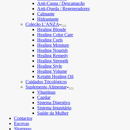
Anti-Caspa / Descamação
Anti-Queda / Regeneradores
Calmante
Hidrantante
Coleção L’ANZA
Healing Blonde
Healing Color Care
Healing Curls
Healing Moisture
Healing Nourish
Healing Remedy
Healing Strength
Healing Style
Healing Volume
Keratin Healing Oil
Cuidados Tricológicos
Suplemento Alimentar
Vitaminas
Capilar
Sistema Digestivo
Sistema Imunitário
Saúde da Mulher
Contactos
Escovas
Shampoo