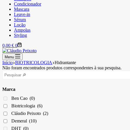
Condicionador
Mascara
Leave-in
Sérum
Loção
Ampolas
Styling
Carrinho
0,00
€
0
de
compras
Menu
Início
BIOTRICOLOGIA
Hidrantante
Não foram encontrados produtos correspondentes à sua pesquisa.
Marca
Ben Cao
(0)
Biotricologia
(6)
Cláudio Peixoto
(2)
Demeral
(10)
DHT
(0)