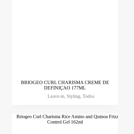
Condicionador
(17)
Cuidados Tricológicos
(128)
Escovas
(6)
Fitoterapia
(21)
Fitoterapia chinesa
(14)
Leave-in
(15)
Loção
(23)
Mascara
(23)
BRIOGEO CURL CHARISMA CREME DE
DEFINIÇAO 177ML
Packs
(0)
Leave-in
,
Styling
,
Todos
Sérum
(8)
Shampoo
(47)
Styling
(11)
Suplemento Alimentar
(41)