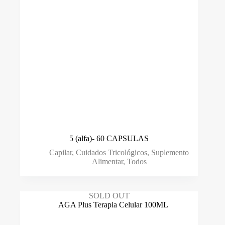
Cuidados Tricológicos
(128)
Escovas
(6)
Fitoterapia
(21)
Fitoterapia chinesa
(14)
Leave-in
(15)
Loção
(23)
Mascara
(23)
5 (alfa)- 60 CAPSULAS
Packs
(0)
Capilar
,
Cuidados Tricológicos
,
Suplemento
Alimentar
,
Todos
Sérum
(8)
Shampoo
(47)
SOLD OUT
Styling
(11)
Suplemento Alimentar
(41)