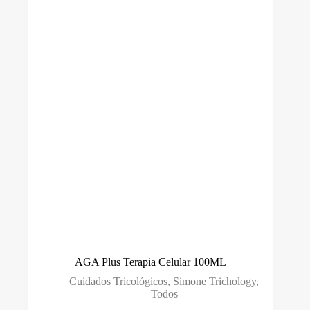
Marca
Ben Cao
(0)
Biotricologia
(6)
Cláudio Peixoto
(2)
Demeral
(10)
DHT
(0)
L'anza
(38)
M.J.S Med
(1)
Simone Trichology
(7)
Smart GR
(0)
AGA Plus Terapia Celular 100ML
Sovex
(0)
Cuidados Tricológicos
,
Simone Trichology
,
Todos
Tools For Beauty
(0)