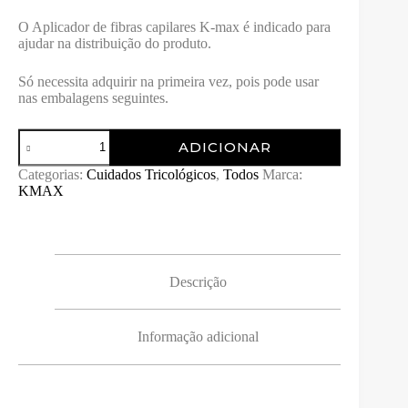
O Aplicador de fibras capilares K-max é indicado para
ajudar na distribuição do produto.
Só necessita adquirir na primeira vez, pois pode usar
nas embalagens seguintes.
Quantidade
ADICIONAR
de
Aplicador
Categorias:
Cuidados Tricológicos
,
Todos
Marca:
de
KMAX
Fibras
capilares
o-
Max
Descrição
Informação adicional