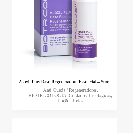
Hidrantante
(0)
Marca
Ben Cao
(0)
Biotricologia
(6)
Cláudio Peixoto
(2)
Demeral
(10)
DHT
(0)
Aloxil Plus Base Regeneradora Essencial – 50ml
L'anza
(38)
Anti-Queda / Regeneradores
,
BIOTRICOLOGIA
,
Cuidados Tricológicos
,
M.J.S Med
(1)
Loção
,
Todos
Simone Trichology
(7)
Smart GR
(0)
Sovex
(0)