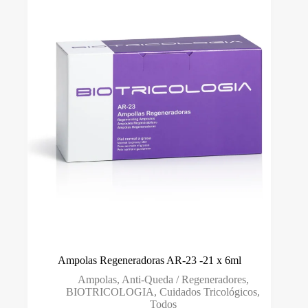
Tools For Beauty
(0)
Quantidade ml
-
Quantidade ml
Preço
15 €
62 €
15
27
39
50
62
Ampolas Regeneradoras AR-23 -21 x 6ml
Ampolas
,
Anti-Queda / Regeneradores
,
BIOTRICOLOGIA
,
Cuidados Tricológicos
,
Todos