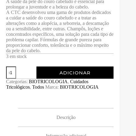
A saúde da pele do couro cabeludo é essencial para
prolongar a juventude e a beleza do cabelo.
A CTC desenvolveu uma gama de produtos dedicados
a cuidar a saúde do couro cabeludo e a tratar as
alterações como a alopécia, a seborreia, a descamação
ou a sensibilidade, entre outras. Champôs, loções e
concentrados específicos, uma solução para cada tipo de
problema capilar. Fórmulas de grande pureza para
proporcionar conforto, tolerância e o máximo respeito
da pele do cabelo.
3 em stock
Quantidade
ADICIONAR
de
SHAMPOO
Categorias:
BIOTRICOLOGIA
,
Cuidados
REGENERADOR
Tricológicos
,
Todos
Marca:
BIOTRICOLOGIA
ANTIQUEDA
CABELOS
GRASOS/OLEOSOS
250ml
Descrição
Informação adicional