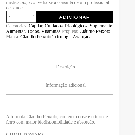
medicação, aconselha-se a consulta de um profissional
de saúde.
Quantidade
ADICIONAR
de
Bisglicinato
Categorias:
Capilar
,
Cuidados Tricológicos
,
Suplemento
Ferro
Alimentar
,
Todos
,
Vitaminas
Etiqueta:
Cláudio Peixoto
–
Marca:
Claudio Peixoto Tricologia Avançada
60
caps
Descrição
Informação adicional
A fórmula Cláudio Peixoto, contém a dose e o tipo de
ferro com maior biodisponibilidade e absorção.
COMO TOMAR?