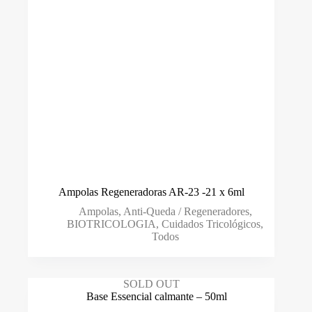
Condicionador
(17)
Cuidados Tricológicos
(128)
Escovas
(6)
Fitoterapia
(21)
Fitoterapia chinesa
(14)
Leave-in
(15)
Loção
(23)
Mascara
(23)
Ampolas Regeneradoras AR-23 -21 x 6ml
Packs
(0)
Ampolas
,
Anti-Queda / Regeneradores
,
BIOTRICOLOGIA
,
Cuidados Tricológicos
,
Sérum
(8)
Todos
Shampoo
(47)
Styling
(11)
SOLD OUT
Suplemento Alimentar
(41)