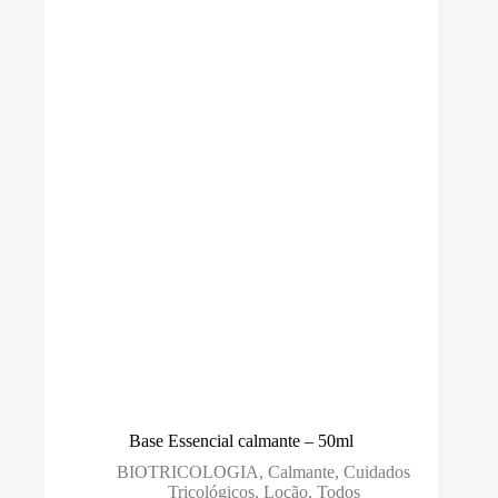
Marca
Ben Cao
(0)
Biotricologia
(6)
Cláudio Peixoto
(2)
Demeral
(10)
DHT
(0)
L'anza
(38)
M.J.S Med
(1)
Simone Trichology
(7)
Smart GR
(0)
Base Essencial calmante – 50ml
Sovex
(0)
BIOTRICOLOGIA
,
Calmante
,
Cuidados
Tools For Beauty
(0)
Tricológicos
,
Loção
,
Todos