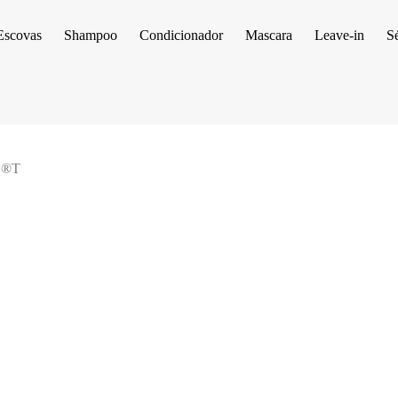
Escovas
Shampoo
Condicionador
Mascara
Leave-in
S
 ®️T