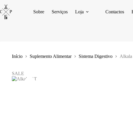
Pular
para
Sobre
Serviços
Loja
Contactos
o
conteúdo
Início
Suplemento Alimentar
Sistema Digestivo
Alkala
SALE