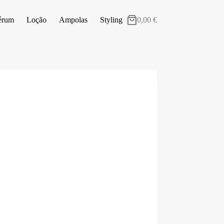
érum
Loção
Ampolas
Styling
0,00
€
Carrinho
de
compras