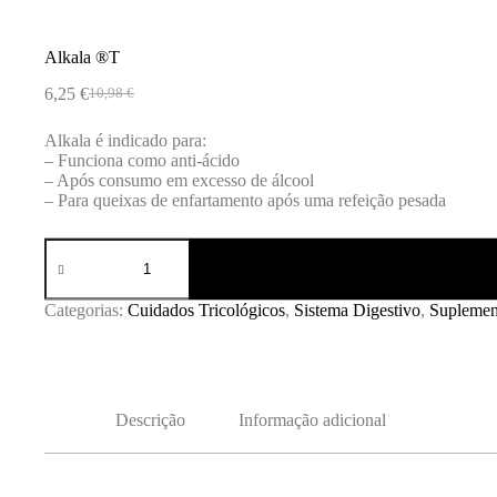
Alkala ®️T
6,25
€
10,98
€
O
O
preço
preço
Alkala é indicado para:
original
atual
– Funciona como anti-ácido
era:
é:
– Após consumo em excesso de álcool
10,98 €.
6,25 €.
– Para queixas de enfartamento após uma refeição pesada
Quantidade
de
Alkala
®️T
Categorias:
Cuidados Tricológicos
,
Sistema Digestivo
,
Suplemen
Descrição
Informação adicional