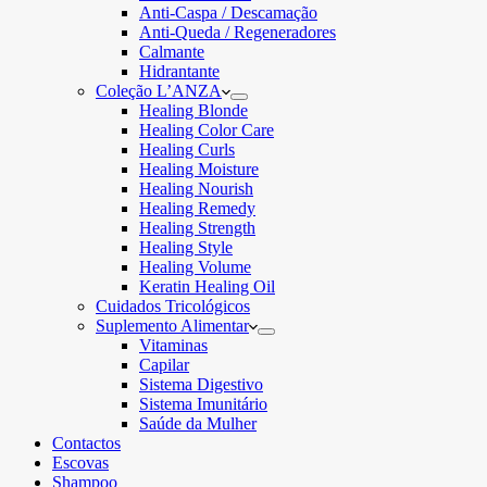
Anti-Caspa / Descamação
Anti-Queda / Regeneradores
Calmante
Hidrantante
Coleção L’ANZA
Healing Blonde
Healing Color Care
Healing Curls
Healing Moisture
Healing Nourish
Healing Remedy
Healing Strength
Healing Style
Healing Volume
Keratin Healing Oil
Cuidados Tricológicos
Suplemento Alimentar
Vitaminas
Capilar
Sistema Digestivo
Sistema Imunitário
Saúde da Mulher
Contactos
Escovas
Shampoo