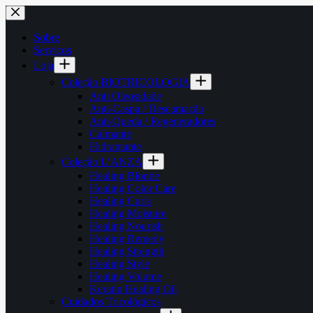
Pular
para
o
Sobre
conteúdo
Serviços
Loja
Coleção BIOTRICOLOGIA
Anti Oleosidade
Anti-Caspa / Descamação
Anti-Queda / Regeneradores
Calmante
Hidrantante
Coleção L’ANZA
Healing Blonde
Healing Color Care
Healing Curls
Healing Moisture
Healing Nourish
Healing Remedy
Healing Strength
Healing Style
Healing Volume
Keratin Healing Oil
Cuidados Tricológicos