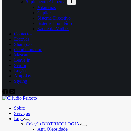
Suplemento Alimentar
Vitaminas
Capilar
Sistema Digestivo
Sistema Imunitário
Saúde da Mulher
Contactos
Escovas
Shampoo
Condicionador
Mascara
Leave-in
Sérum
Loção
Ampolas
Styling
Sobre
Serviços
Loja
Coleção BIOTRICOLOGIA
Anti Oleosidade