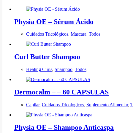
Physia OE – Sérum Ácido
Cuidados Tricológicos
,
Mascara
,
Todos
Curl Butter Shampoo
Healing Curls
,
Shampoo
,
Todos
Dermocalm – – 60 CAPSULAS
Capilar
,
Cuidados Tricológicos
,
Suplemento Alimentar
,
T
Physia OE – Shampoo Anticaspa