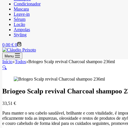
Condicionador
Mascara
Leave-in
Sérum
Loção
Ampolas
Styling
Carrinho
0,00
€
0
de
compras
Menu
Início
Todos
Briogeo Scalp revival Charcoal shampoo 236ml
🔍
Briogeo Scalp revival Charcoal shampoo 
33,51
€
Para manter o seu cabelo saudável, brilhante e com vitalidade, é im
eficazmente toda as impurezas, oleosidade e restos de produtos de
sty
e couro cabeludo de forma ideal para os cuidados seguintes, promovend