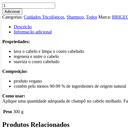
Quantidade
de
Adicionar
Briogeo
Categorias:
Cuidados Tricológicos
,
Shampoo
,
Todos
Marca:
BRIGE
Scalp
revival
Descrição
Charcoal
Informação adicional
shampoo
236ml
Propriedades:
lava o cabelo e limpa o couro cabeludo
regenera e nutre o cabelo
suaviza o couro cabeludo
Composição:
produto vegano
contém pelo menos 90-99 % de ingredientes de origem natural
Como usar:
Aplique uma quantidade adequada de champô no cabelo molhado. Faça
Peso
300 g
Produtos Relacionados