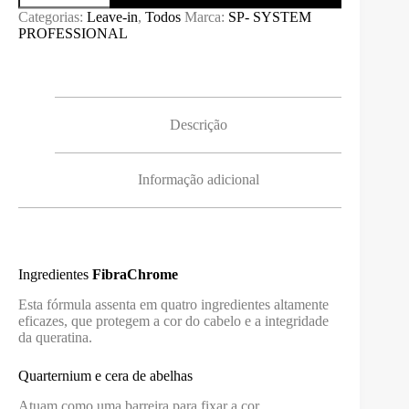
COLOR
Categorias:
Leave-in
,
Todos
Marca:
SP- SYSTEM
SAVE
PROFESSIONAL
FLUIDO
C5F
SYSTEM
PROFESSIONAL
125ML
Descrição
Informação adicional
Ingredientes
FibraChrome
Esta fórmula assenta em quatro ingredientes altamente
eficazes, que protegem a cor do cabelo e a integridade
da queratina.
Quarternium e cera de abelhas
Atuam como uma barreira para fixar a cor