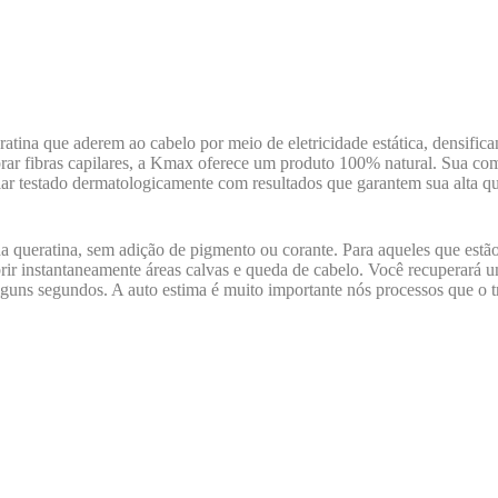
ratina que aderem ao cabelo por meio de eletricidade estática, densific
omprar fibras capilares, a Kmax oferece um produto 100% natural. Sua 
pilar testado dermatologicamente com resultados que garantem sua alta 
da queratina, sem adição de pigmento ou corante. Para aqueles que estã
obrir instantaneamente áreas calvas e queda de cabelo. Você recuperar
lguns segundos. A auto estima é muito importante nós processos que o 