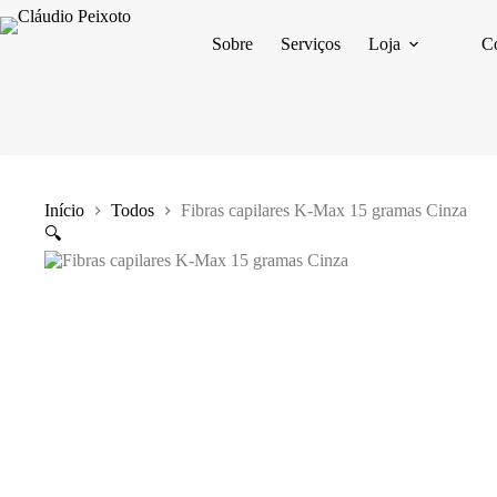
Pular
para
Sobre
Serviços
Loja
Co
o
conteúdo
Início
Todos
Fibras capilares K-Max 15 gramas Cinza
🔍