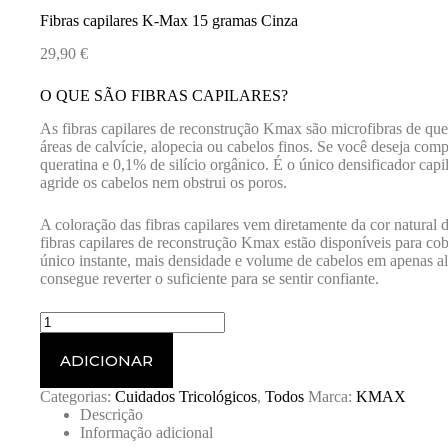
Fibras capilares K-Max 15 gramas Cinza
29,90
€
O QUE SÃO FIBRAS CAPILARES?
As fibras capilares de reconstrução Kmax são microfibras de que
áreas de calvície, alopecia ou cabelos finos. Se você deseja c
queratina e 0,1% de silício orgânico. É o único densificador ca
agride os cabelos nem obstrui os poros.
A coloração das fibras capilares vem diretamente da cor natural 
fibras capilares de reconstrução Kmax estão disponíveis para c
único instante, mais densidade e volume de cabelos em apenas a
consegue reverter o suficiente para se sentir confiante.
Quantidade
de
Fibras
ADICIONAR
capilares
K-
Categorias:
Cuidados Tricológicos
,
Todos
Marca:
KMAX
Max
Descrição
15
Informação adicional
gramas