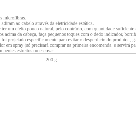
s microfibras.
adiram ao cabelo através da eletricidade estática.
 ter um efeito pouco natural, pelo contrário, com quantidade suficiente 
ros acima da cabeça, faça pequenos toques com o dedo indicador, borri
oi projetado especificamente para evitar o desperdício do produto. , 
or em spray (só precisará comprar na primeira encomenda, e servirá par
 pentes estreitos ou escovas.
200 g