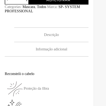
de
KERATIN
Categorias:
Mascara
,
Todos
Marca:
SP- SYSTEM
PROTECT
PROFESSIONAL
LUXEOIL
MASK
SYSTEM
PROFESSIONAL
200ML
Descrição
Informação adicional
Reconstrói o cabelo
Proteção da fibra