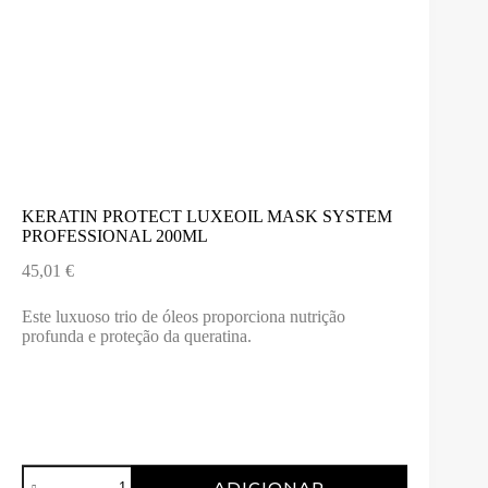
KERATIN PROTECT LUXEOIL MASK SYSTEM
PROFESSIONAL 200ML
45,01
€
Este luxuoso trio de óleos proporciona nutrição
profunda e proteção da queratina.
Quantidade
ADICIONAR