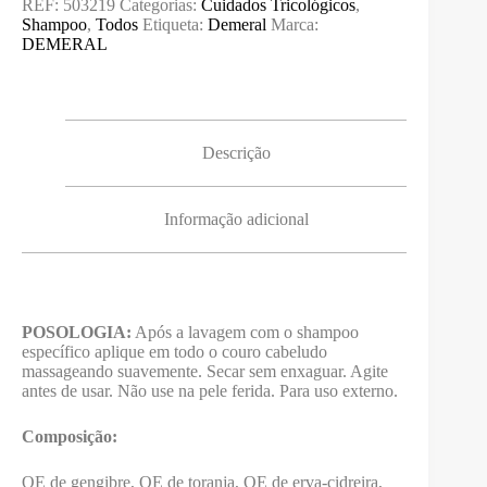
REF:
503219
Categorias:
Cuidados Tricológicos
,
OE
Shampoo
,
Todos
Etiqueta:
Demeral
Marca:
-
DEMERAL
Shampoo
Hidratante
Descrição
Informação adicional
POSOLOGIA:
Após a lavagem com o shampoo
específico aplique em todo o couro cabeludo
massageando suavemente. Secar sem enxaguar. Agite
antes de usar. Não use na pele ferida. Para uso externo.
Composição:
OE de gengibre, OE de toranja, OE de erva-cidreira,