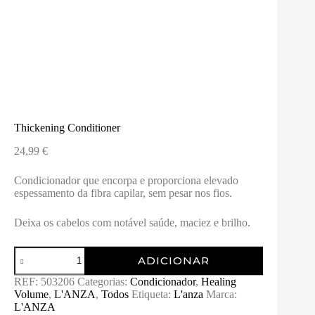
Thickening Conditioner
24,99
€
Condicionador que encorpa e proporciona elevado
espessamento da fibra capilar, sem pesar nos fios.
Deixa os cabelos com notável saúde, maciez e brilho.
Quantidade
ADICIONAR
de
Thickening
REF:
503206
Categorias:
Condicionador
,
Healing
Conditioner
Volume
,
L'ANZA
,
Todos
Etiqueta:
L'anza
Marca:
L'ANZA