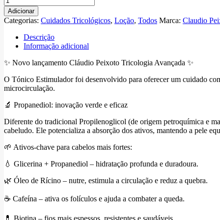
de
Adicionar
Tónico
Categorias:
Cuidados Tricológicos
,
Loção
,
Todos
Marca:
Claudio Pei
estimulador
capilar
Descrição
Informação adicional
✨ Novo lançamento Cláudio Peixoto Tricologia Avançada ✨
O Tónico Estimulador foi desenvolvido para oferecer um cuidado compl
microcirculação.
🔬 Propanediol: inovação verde e eficaz
Diferente do tradicional Propilenoglicol (de origem petroquímica e ma
cabeludo. Ele potencializa a absorção dos ativos, mantendo a pele equi
🌱 Ativos-chave para cabelos mais fortes:
💧 Glicerina + Propanediol – hidratação profunda e duradoura.
🌿 Óleo de Rícino – nutre, estimula a circulação e reduz a quebra.
☕ Cafeína – ativa os folículos e ajuda a combater a queda.
💊 Biotina – fios mais espessos, resistentes e saudáveis.