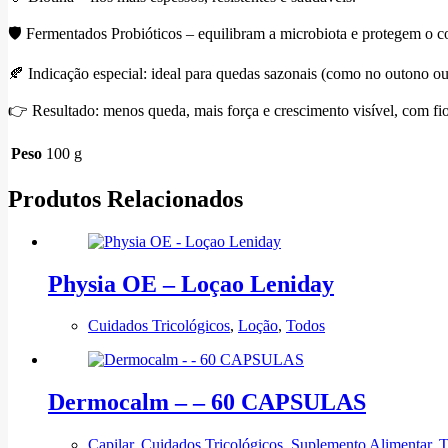
🛡️ Fermentados Probióticos – equilibram a microbiota e protegem o c
🍂 Indicação especial: ideal para quedas sazonais (como no outono ou 
👉 Resultado: menos queda, mais força e crescimento visível, com fios
Peso
100 g
Produtos Relacionados
Physia OE – Loçao Leniday
Cuidados Tricológicos
,
Loção
,
Todos
Dermocalm – – 60 CAPSULAS
Capilar
,
Cuidados Tricológicos
,
Suplemento Alimentar
,
T