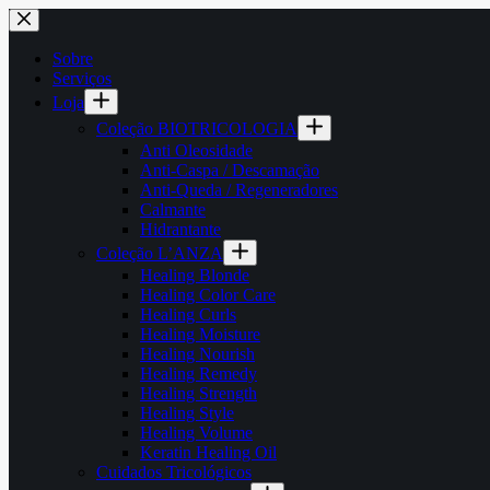
Pular
para
o
Sobre
conteúdo
Serviços
Loja
Coleção BIOTRICOLOGIA
Anti Oleosidade
Anti-Caspa / Descamação
Anti-Queda / Regeneradores
Calmante
Hidrantante
Coleção L’ANZA
Healing Blonde
Healing Color Care
Healing Curls
Healing Moisture
Healing Nourish
Healing Remedy
Healing Strength
Healing Style
Healing Volume
Keratin Healing Oil
Cuidados Tricológicos