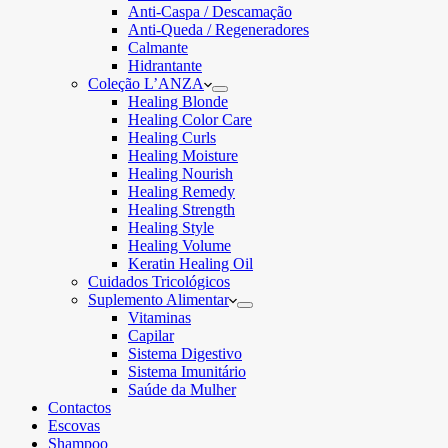
Anti-Caspa / Descamação
Anti-Queda / Regeneradores
Calmante
Hidrantante
Coleção L’ANZA
Healing Blonde
Healing Color Care
Healing Curls
Healing Moisture
Healing Nourish
Healing Remedy
Healing Strength
Healing Style
Healing Volume
Keratin Healing Oil
Cuidados Tricológicos
Suplemento Alimentar
Vitaminas
Capilar
Sistema Digestivo
Sistema Imunitário
Saúde da Mulher
Contactos
Escovas
Shampoo