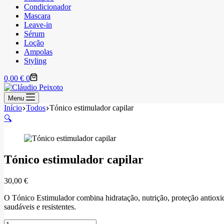
Condicionador
Mascara
Leave-in
Sérum
Loção
Ampolas
Styling
Carrinho
0,00
€
0
de
compras
Menu
Início
Todos
Tónico estimulador capilar
🔍
Tónico estimulador capilar
30,00
€
O Tónico Estimulador combina hidratação, nutrição, proteção antioxid
saudáveis e resistentes.
Quantidade