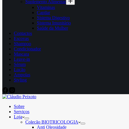
Suplemento Alimentar
Vitaminas
Capilar
Sistema Digestivo
Sistema Imunitário
Saúde da Mulher
Contactos
Escovas
Shampoo
Condicionador
Mascara
Leave-in
Sérum
Loção
Ampolas
Styling
Sobre
Serviços
Loja
Coleção BIOTRICOLOGIA
Anti Oleosidade