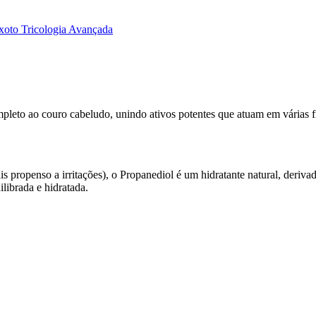
xoto Tricologia Avançada
eto ao couro cabeludo, unindo ativos potentes que atuam em várias fren
is propenso a irritações), o Propanediol é um hidratante natural, deriv
librada e hidratada.