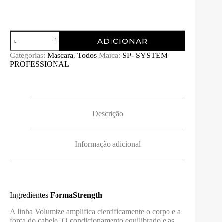
Quantidade
ADICIONAR
de
VOLUMIZE
Categorias:
Mascara
,
Todos
Marca:
SP- SYSTEM
MASK
PROFESSIONAL
SYSTEM
PROFESSIONAL
200ML
Descrição
Informação adicional
Ingredientes
FormaStrength
A linha Volumize amplifica cientificamente o corpo e a
força do cabelo. O condicionamento equilibrado e as