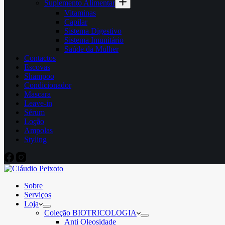
Suplemento Alimentar
Vitaminas
Capilar
Sistema Digestivo
Sistema Imunitário
Saúde da Mulher
Contactos
Escovas
Shampoo
Condicionador
Mascara
Leave-in
Sérum
Loção
Ampolas
Styling
Sobre
Serviços
Loja
Coleção BIOTRICOLOGIA
Anti Oleosidade