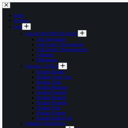
Pular
para
o
Sobre
conteúdo
Serviços
Loja
Coleção BIOTRICOLOGIA
Anti Oleosidade
Anti-Caspa / Descamação
Anti-Queda / Regeneradores
Calmante
Hidrantante
Coleção L’ANZA
Healing Blonde
Healing Color Care
Healing Curls
Healing Moisture
Healing Nourish
Healing Remedy
Healing Strength
Healing Style
Healing Volume
Keratin Healing Oil
Cuidados Tricológicos