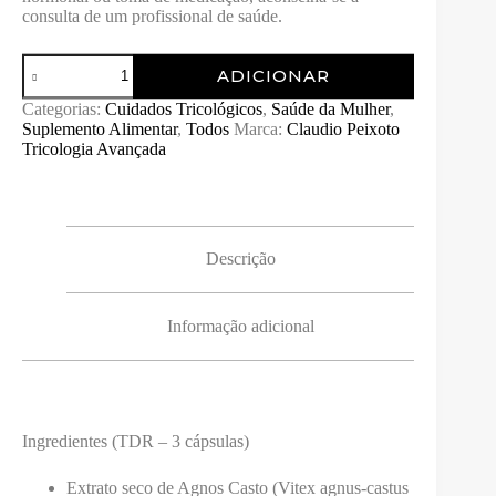
consulta de um profissional de saúde.
Quantidade
ADICIONAR
de
Women
Categorias:
Cuidados Tricológicos
,
Saúde da Mulher
,
Balance
Suplemento Alimentar
,
Todos
Marca:
Claudio Peixoto
-90
Tricologia Avançada
CAPSULAS
Descrição
Informação adicional
Ingredientes (TDR – 3 cápsulas)
Extrato seco de Agnos Casto (Vitex agnus-castus