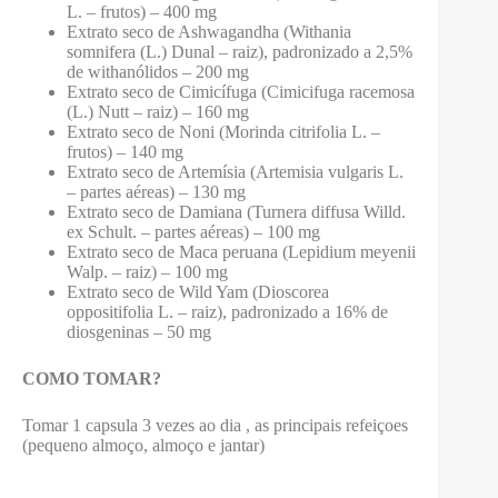
L. – frutos) – 400 mg
Extrato seco de Ashwagandha (Withania
somnifera (L.) Dunal – raiz), padronizado a 2,5%
de withanólidos – 200 mg
Extrato seco de Cimicífuga (Cimicifuga racemosa
(L.) Nutt – raiz) – 160 mg
Extrato seco de Noni (Morinda citrifolia L. –
frutos) – 140 mg
Extrato seco de Artemísia (Artemisia vulgaris L.
– partes aéreas) – 130 mg
Extrato seco de Damiana (Turnera diffusa Willd.
ex Schult. – partes aéreas) – 100 mg
Extrato seco de Maca peruana (Lepidium meyenii
Walp. – raiz) – 100 mg
Extrato seco de Wild Yam (Dioscorea
oppositifolia L. – raiz), padronizado a 16% de
diosgeninas – 50 mg
COMO TOMAR?
Tomar 1 capsula 3 vezes ao dia , as principais refeiçoes
(pequeno almoço, almoço e jantar)