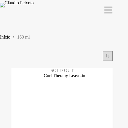
Pular
para
o
conteúdo
Início
160 ml
SOLD OUT