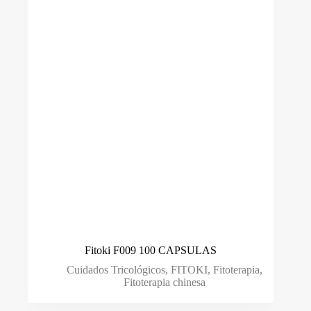
Marca
Ben Cao
(0)
Biotricologia
(6)
Cláudio Peixoto
(2)
Demeral
(10)
DHT
(0)
L'anza
(38)
M.J.S Med
(1)
Simone Trichology
(7)
Fitoki F009 100 CAPSULAS
Smart GR
(0)
Cuidados Tricológicos
,
FITOKI
,
Fitoterapia
,
Sovex
(0)
Fitoterapia chinesa
Tools For Beauty
(0)