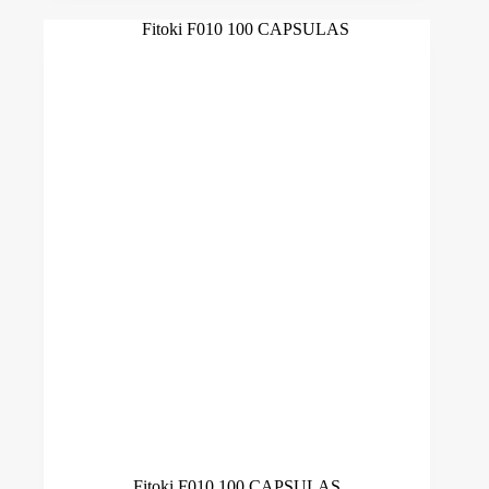
Quantidade ml
-
Quantidade ml
Preço
21 €
36 €
21
25
29
32
36
Fitoki F010 100 CAPSULAS