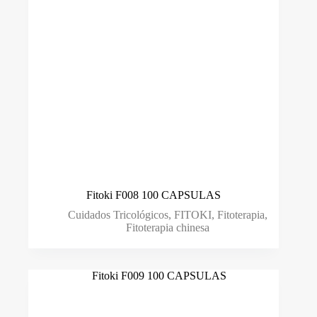
Cuidados Tricológicos
(128)
Escovas
(6)
Fitoterapia
(21)
Fitoterapia chinesa
(14)
Leave-in
(15)
Loção
(23)
Mascara
(23)
Fitoki F008 100 CAPSULAS
Packs
(0)
Cuidados Tricológicos
,
FITOKI
,
Fitoterapia
,
Fitoterapia chinesa
Sérum
(8)
Shampoo
(47)
Styling
(11)
Suplemento Alimentar
(41)