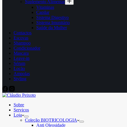
Suplemento Alimentar
Vitaminas
Capilar
Sistema Digestivo
Sistema Imunitário
Saúde da Mulher
Contactos
Escovas
Shampoo
Condicionador
Mascara
Leave-in
Sérum
Loção
Ampolas
Styling
Sobre
Serviços
Loja
Coleção BIOTRICOLOGIA
Anti Oleosidade