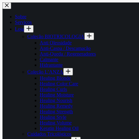
Pular
para
o
Sobre
conteúdo
Serviços
Loja
Coleção BIOTRICOLOGIA
Anti Oleosidade
Anti-Caspa / Descamação
Anti-Queda / Regeneradores
Calmante
Hidrantante
Coleção L’ANZA
Healing Blonde
Healing Color Care
Healing Curls
Healing Moisture
Healing Nourish
Healing Remedy
Healing Strength
Healing Style
Healing Volume
Keratin Healing Oil
Cuidados Tricológicos