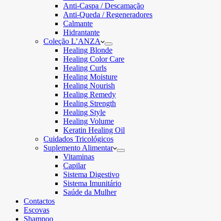
Anti-Caspa / Descamação
Anti-Queda / Regeneradores
Calmante
Hidrantante
Coleção L’ANZA
Healing Blonde
Healing Color Care
Healing Curls
Healing Moisture
Healing Nourish
Healing Remedy
Healing Strength
Healing Style
Healing Volume
Keratin Healing Oil
Cuidados Tricológicos
Suplemento Alimentar
Vitaminas
Capilar
Sistema Digestivo
Sistema Imunitário
Saúde da Mulher
Contactos
Escovas
Shampoo