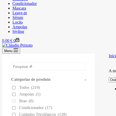
Condicionador
Mascara
Leave-in
Sérum
Loção
Ampolas
Styling
Carrinho
0,00
€
0
de
compras
Menu
Iníc
A mo
Categorias de produto
-
Todos
(219)
Ampolas
(1)
Brae
(0)
Condicionador
(17)
Cuidados Tricológicos
(128)