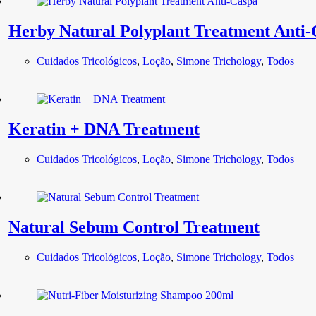
Herby Natural Polyplant Treatment Anti-
Cuidados Tricológicos
,
Loção
,
Simone Trichology
,
Todos
Keratin + DNA Treatment
Cuidados Tricológicos
,
Loção
,
Simone Trichology
,
Todos
Natural Sebum Control Treatment
Cuidados Tricológicos
,
Loção
,
Simone Trichology
,
Todos