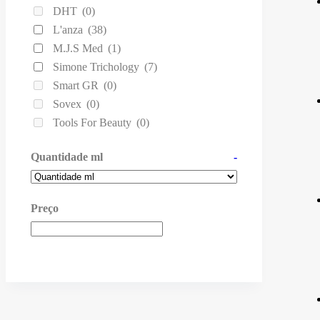
DHT
(0)
L'anza
(38)
M.J.S Med
(1)
Simone Trichology
(7)
Smart GR
(0)
Sovex
(0)
Tools For Beauty
(0)
Quantidade ml
-
Preço