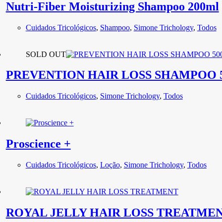
Nutri-Fiber Moisturizing Shampoo 200ml
Cuidados Tricológicos
,
Shampoo
,
Simone Trichology
,
Todos
SOLD OUT
PREVENTION HAIR LOSS SHAMPOO 5
Cuidados Tricológicos
,
Simone Trichology
,
Todos
Proscience +
Cuidados Tricológicos
,
Loção
,
Simone Trichology
,
Todos
ROYAL JELLY HAIR LOSS TREATME