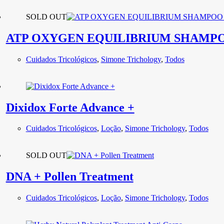
SOLD OUT
ATP OXYGEN EQUILIBRIUM SHAMPO
Cuidados Tricológicos
,
Simone Trichology
,
Todos
Dixidox Forte Advance +
Cuidados Tricológicos
,
Loção
,
Simone Trichology
,
Todos
SOLD OUT
DNA + Pollen Treatment
Cuidados Tricológicos
,
Loção
,
Simone Trichology
,
Todos