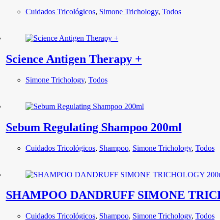
Cuidados Tricológicos
,
Simone Trichology
,
Todos
Science Antigen Therapy +
Simone Trichology
,
Todos
Sebum Regulating Shampoo 200ml
Cuidados Tricológicos
,
Shampoo
,
Simone Trichology
,
Todos
SHAMPOO DANDRUFF SIMONE TRIC
Cuidados Tricológicos
,
Shampoo
,
Simone Trichology
,
Todos