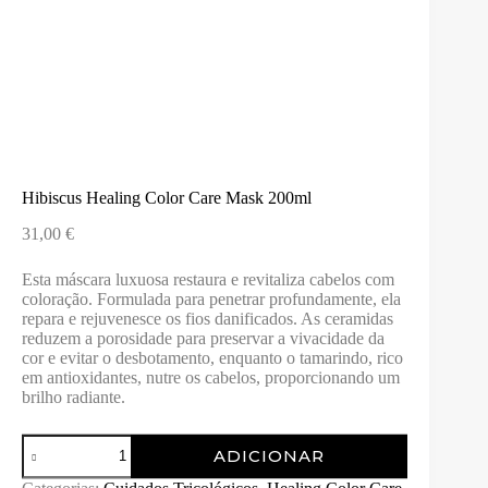
Hibiscus Healing Color Care Mask 200ml
31,00
€
Esta máscara luxuosa restaura e revitaliza cabelos com
coloração. Formulada para penetrar profundamente, ela
repara e rejuvenesce os fios danificados. As ceramidas
reduzem a porosidade para preservar a vivacidade da
cor e evitar o desbotamento, enquanto o tamarindo, rico
em antioxidantes, nutre os cabelos, proporcionando um
brilho radiante.
Quantidade
ADICIONAR
de
Hibiscus