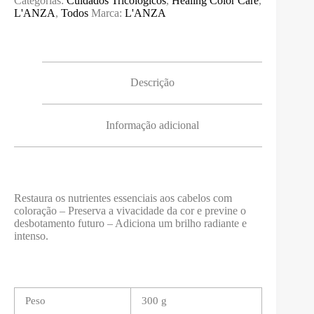
Categorias:
Cuidados Tricológicos
,
Healing Color Care
,
Healing
L'ANZA
,
Todos
Marca:
L'ANZA
Color
Care
Mask
200ml
Descrição
Informação adicional
Restaura os nutrientes essenciais aos cabelos com
coloração – Preserva a vivacidade da cor e previne o
desbotamento futuro – Adiciona um brilho radiante e
intenso.
Peso
300 g