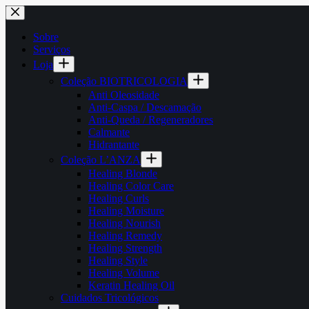
Pular
para
o
Sobre
conteúdo
Serviços
Loja
Coleção BIOTRICOLOGIA
Anti Oleosidade
Anti-Caspa / Descamação
Anti-Queda / Regeneradores
Calmante
Hidrantante
Coleção L’ANZA
Healing Blonde
Healing Color Care
Healing Curls
Healing Moisture
Healing Nourish
Healing Remedy
Healing Strength
Healing Style
Healing Volume
Keratin Healing Oil
Cuidados Tricológicos