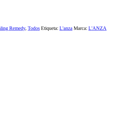
ling Remedy
,
Todos
Etiqueta:
L'anza
Marca:
L'ANZA