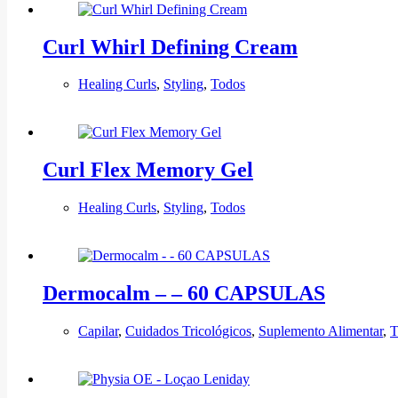
Curl Whirl Defining Cream
Healing Curls
,
Styling
,
Todos
Curl Flex Memory Gel
Healing Curls
,
Styling
,
Todos
Dermocalm – – 60 CAPSULAS
Capilar
,
Cuidados Tricológicos
,
Suplemento Alimentar
,
T