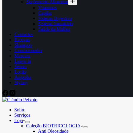
Suplemento Alimentar
Vitaminas
Capilar
Sistema Digestivo
Sistema Imunitário
Saúde da Mulher
Contactos
Escovas
Shampoo
Condicionador
Mascara
Leave-in
Sérum
Loção
Ampolas
Styling
Sobre
Serviços
Loja
Coleção BIOTRICOLOGIA
Anti Oleosidade