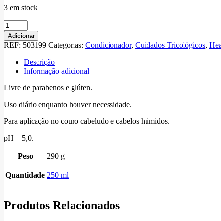
3 em stock
Quantidade
de
Adicionar
Remedy
REF:
503199
Categorias:
Condicionador
,
Cuidados Tricológicos
,
Hea
Conditioner
Descrição
Informação adicional
Livre de parabenos e glúten.
Uso diário enquanto houver necessidade.
Para aplicação no couro cabeludo e cabelos húmidos.
pH – 5,0.
Peso
290 g
Quantidade
250 ml
Produtos Relacionados