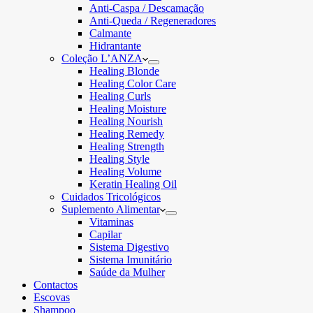
Anti-Caspa / Descamação
Anti-Queda / Regeneradores
Calmante
Hidrantante
Coleção L’ANZA
Healing Blonde
Healing Color Care
Healing Curls
Healing Moisture
Healing Nourish
Healing Remedy
Healing Strength
Healing Style
Healing Volume
Keratin Healing Oil
Cuidados Tricológicos
Suplemento Alimentar
Vitaminas
Capilar
Sistema Digestivo
Sistema Imunitário
Saúde da Mulher
Contactos
Escovas
Shampoo