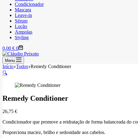
Condicionador
Mascara
Leave-in
Sérum
Loção
Ampolas
Styling
Carrinho
0,00
€
0
de
compras
Menu
Início
Todos
Remedy Conditioner
🔍
Remedy Conditioner
26,75
€
Condicionador que promove a reidratação de forma balanceada do cour
Proporciona maciez, brilho e sedosidade aos cabelos.